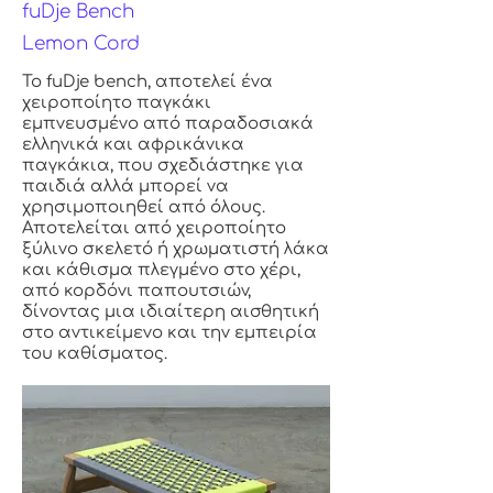
fuDje Bench
Lemon Cord
Το fuDje bench, αποτελεί ένα
χειροποίητο παγκάκι
εμπνευσμένο από παραδοσιακά
ελληνικά και αφρικάνικα
παγκάκια, που σχεδιάστηκε για
παιδιά αλλά μπορεί να
χρησιμοποιηθεί από όλους.
Αποτελείται από χειροποίητο
ξύλινο σκελετό ή χρωματιστή λάκα
και κάθισμα πλεγμένο στο χέρι,
από κορδόνι παπουτσιών,
δίνοντας μια ιδιαίτερη αισθητική
στο αντικείμενο και την εμπειρία
του καθίσματος.