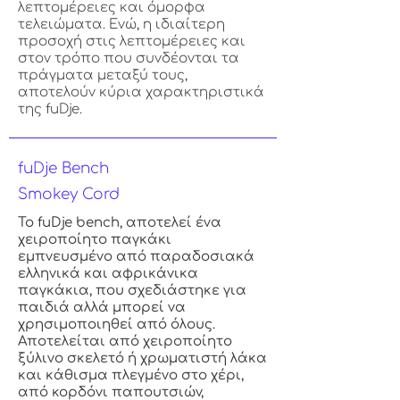
λεπτομέρειες και όμορφα
τελειώματα. Ενώ, η ιδιαίτερη
προσοχή στις λεπτομέρειες και
στον τρόπο που συνδέονται τα
πράγματα μεταξύ τους,
αποτελούν κύρια χαρακτηριστικά
της fuDje.
fuDje Bench
Smokey Cord
Το fuDje bench, αποτελεί ένα
χειροποίητο παγκάκι
εμπνευσμένο από παραδοσιακά
ελληνικά και αφρικάνικα
παγκάκια, που σχεδιάστηκε για
παιδιά αλλά μπορεί να
χρησιμοποιηθεί από όλους.
Αποτελείται από χειροποίητο
ξύλινο σκελετό ή χρωματιστή λάκα
και κάθισμα πλεγμένο στο χέρι,
από κορδόνι παπουτσιών,