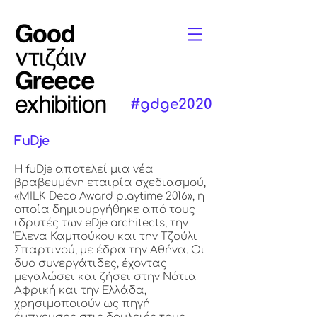
#gdge2020
FuDje
Η fuDje αποτελεί μια νέα
βραβευμένη εταιρία σχεδιασμού,
«MILK Deco Award playtime 2016», η
οποία δημιουργήθηκε από τους
ιδρυτές των eDje architects, την
Έλενα Καμπούκου και την Τζούλι
Σπαρτινού, με έδρα την Αθήνα. Οι
δυο συνεργάτιδες, έχοντας
μεγαλώσει και ζήσει στην Νότια
Αφρική και την Ελλάδα,
χρησιμοποιούν ως πηγή