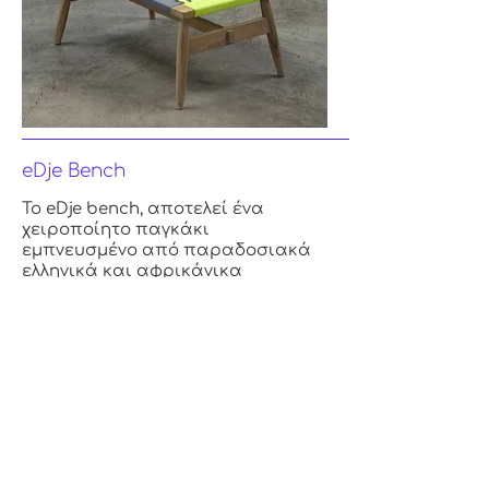
eDje Bench
Το eDje bench, αποτελεί ένα
χειροποίητο παγκάκι
εμπνευσμένο από παραδοσιακά
ελληνικά και αφρικάνικα
παγκάκια, σχεδιασμένο για να
δώσει ένα ιδιαίτερο στοιχείο στην
ατμόσφαιρα του σπιτιού σας.
Αποτελείται από ξύλινο σκελετό,
με λεπτομέρειες στις ενώσεις των
ξύλινων σημείων του και ένα
κάθισμα πλεγμένο στο χέρι, από
κορδόνι παπουτσιών ή μαξιλάρι,
δίνοντας μια ιδιαίτερη αισθητική
στο αντικείμενο και την εμπειρία